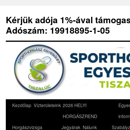
Kérjük adója 1%-ával támoga
Adószám: 19918895-1-05
Kilépés
Kezdőlap
Vízterületeink
2026 HELYI
Egyes
a
HORGÁSZREND
infor
tartalomba
Horgászvizsga
Jegyárak
Nálunk
Szabályz