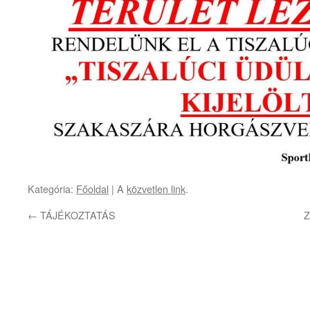
Kategória:
Főoldal
| A
közvetlen link
.
←
TÁJÉKOZTATÁS