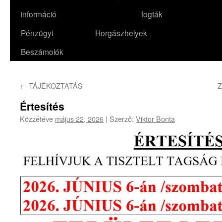
információ
fogták
Pénzügyi
Horgászhelyek
Beszámolók
←
TÁJÉKOZTATÁS
Értesítés
Közzétéve
május 22, 2026
|
Szerző:
Viktor Bonta