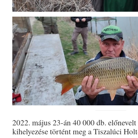
2022. május 23-án 40 000 db. előnevelt 
kihelyezése történt meg a Tiszalúci Holt