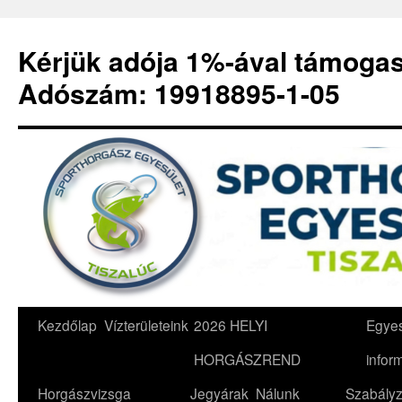
Kérjük adója 1%-ával támoga
Adószám: 19918895-1-05
Kilépés
Kezdőlap
Vízterületeink
2026 HELYI
Egyes
a
HORGÁSZREND
infor
tartalomba
Horgászvizsga
Jegyárak
Nálunk
Szabályz