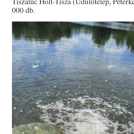
Tiszalúc Holt-Tisza (Üdülőtelep, Péterk
000 db.