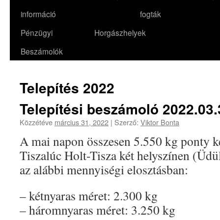
információ
fogták
Pénzügyi
Horgászhelyek
Beszámolók
Telepítés 2022
Telepítési beszámoló 2022.03
Közzétéve
március 31, 2022
|
Szerző:
Viktor Bonta
A mai napon összesen 5.550 kg ponty ke
Tiszalúc Holt-Tisza két helyszínen (Üdü
az alábbi mennyiségi elosztásban:
– kétnyaras méret: 2.300 kg
– háromnyaras méret: 3.250 kg