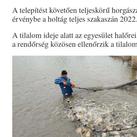
A telepítést követően teljeskörű horgásza
érvénybe a holtág teljes szakaszán 2022
A tilalom ideje alatt az egyesület halőrei
a rendőrség közösen ellenőrzik a tilalom