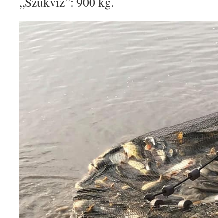
„Szűkvíz”: 900 kg.