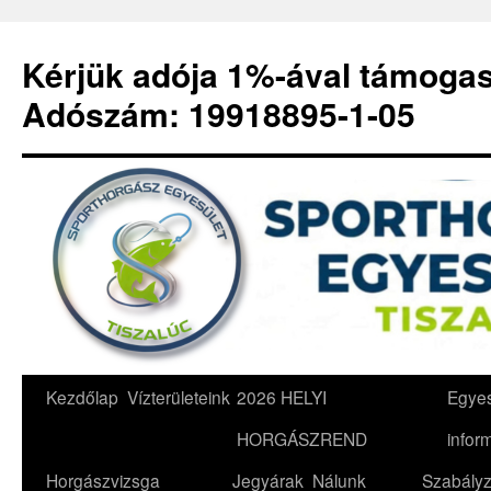
Kérjük adója 1%-ával támoga
Adószám: 19918895-1-05
Kilépés
Kezdőlap
Vízterületeink
2026 HELYI
Egyes
a
HORGÁSZREND
infor
tartalomba
Horgászvizsga
Jegyárak
Nálunk
Szabályz