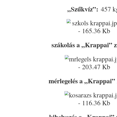
„Szűkvíz”:
457 k
szákolás a „Krappai” zs
mérlegelés a „Krappai” z
kihelyezés a „Krappai” z