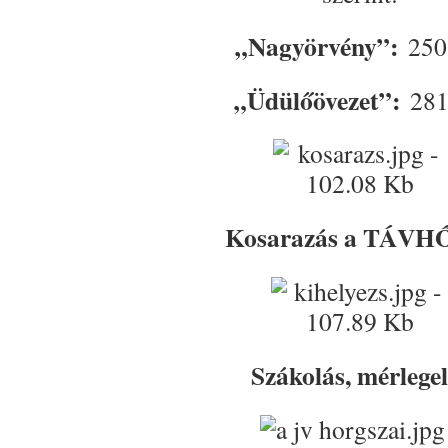
„Nagyörvény”:
250
„Üdülőövezet”:
281
Kosarazás a TÁVHŐ
Szákolás, mérlegel