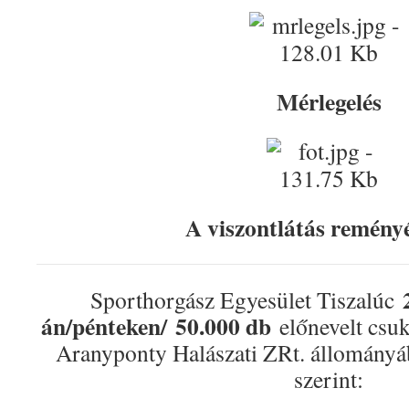
Mérlegelés
A viszontlátás remén
Sporthorgász Egyesület Tiszalúc
án/pénteken/
50.000 db
előnevelt csuka
Aranyponty Halászati ZRt. állományáb
szerint: