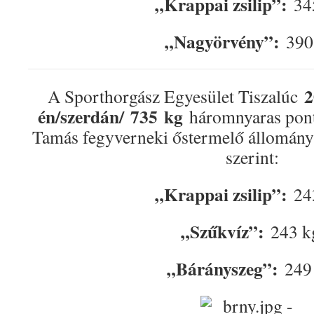
„Krappai zsilip”:
34
„Nagyörvény”:
390
2
A Sporthorgász Egyesület Tiszalúc
én/szerdán/ 735
kg
háromnyaras ponty
Tamás fegyverneki őstermelő állományá
szerint:
„Krappai zsilip”:
24
„Szűkvíz”:
243 k
„Bárányszeg”:
249 