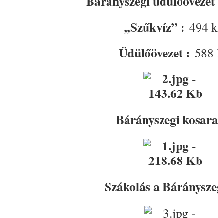
Bárányszegi üdülőövezet
„Szűkvíz” :
494 k
Üdülőövezet :
588 
Bárányszegi kosara
Szákolás a Báránysz