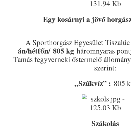
Egy kosárnyi a jövő horgás
A Sporthorgász Egyesület Tiszalú
án/hétfőn/
805 kg
háromnyaras pontyo
Tamás fegyverneki őstermelő állományá
szerint:
„Szűkvíz” :
805 k
Szákolás