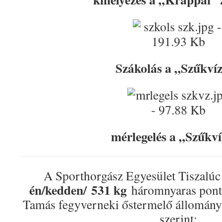
Szákolás a „Szűkví
mérlegelés a „Szűkv
A Sporthorgász Egyesület Tiszalú
én/kedden/
531 kg
háromnyaras pontyo
Tamás fegyverneki őstermelő állományá
szerint: