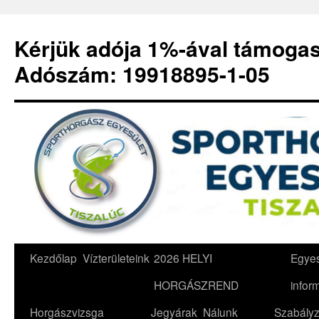
Kérjük adója 1%-ával támoga
Adószám: 19918895-1-05
Kilépés
Kezdőlap
Vízterületeink
2026 HELYI
Egyes
a
HORGÁSZREND
infor
tartalomba
Horgászvizsga
Jegyárak
Nálunk
Szabályz