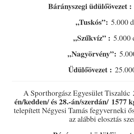
Bárányszegi üdülőövezet 
„Tuskós”:
5.000 d
„Szűkvíz” :
5.000 
„Nagyörvény”:
5.000
Üdülőövezet :
25.000
A Sporthorgász Egyesület Tiszalúc
én/kedden/ és 28.-án/szerdán/
1577 k
telepített Négyesi Tamás fegyverneki 
az alábbi elosztás sze