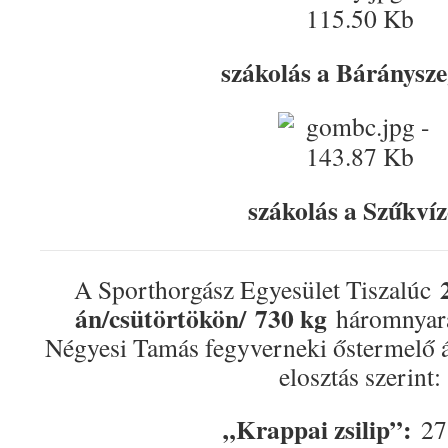
szákolás a Báránysz
szákolás a Szűkví
A Sporthorgász Egyesület Tiszalúc
án/csütörtökön/
730 kg
háromnyaras
Négyesi Tamás fegyverneki őstermelő á
elosztás szerint:
„Krappai zsilip”:
27