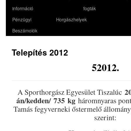
információ
fogták
Pénzügyi
Horgászhelyek
Beszámolók
Telepítés 2012
52012.
2
A Sporthorgász Egyesület Tiszalúc
án/kedden/ 735
kg
háromnyaras ponty
Tamás fegyverneki őstermelő állományá
szerint: