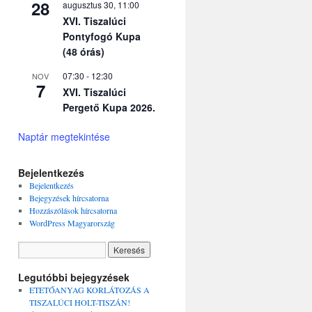
28
augusztus 30, 11:00
XVI. Tiszalúci
Pontyfogó Kupa
(48 órás)
07:30
-
12:30
NOV
7
XVI. Tiszalúci
Pergető Kupa 2026.
Naptár megtekintése
Bejelentkezés
Bejelentkezés
Bejegyzések hírcsatorna
Hozzászólások hírcsatorna
WordPress Magyarország
Legutóbbi bejegyzések
ETETŐANYAG KORLÁTOZÁS A
TISZALÚCI HOLT-TISZÁN!