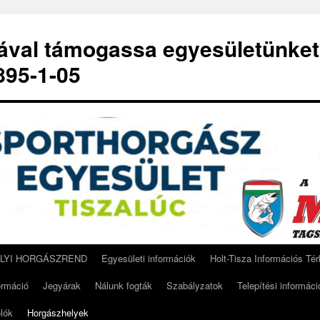
-ával támogassa egyesületünket
95-1-05
ELYI HORGÁSZREND
Egyesületi információk
Holt-Tisza Információs Té
ormáció
Jegyárak
Nálunk fogták
Szabályzatok
Telepítési informáci
lók
Horgászhelyek