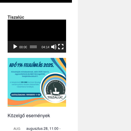
Tiszalúc
Videólejátszó
00:00
04:14
Közelgő események
augusztus 28, 11:00
-
AUG