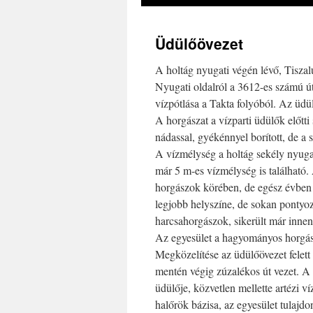
Üdülőövezet
A holtág nyugati végén lévő, Tisza
Nyugati oldalról a 3612-es számú út h
vízpótlása a Takta folyóból. Az üdül
A horgászat a vízparti üdülők előtt
nádassal, gyékénnyel borított, de a s
A vízmélység a holtág sekély nyuga
már 5 m-es vízmélység is található.
horgászok körében, de egész évben j
legjobb helyszíne, de sokan pontyozn
harcsahorgászok, sikerült már innen 
Az egyesület a hagyományos horgász
Megközelítése az üdülőövezet felett t
mentén végig zúzalékos út vezet. A
üdülője, közvetlen mellette artézi víz
halőrök bázisa, az egyesület tulajd