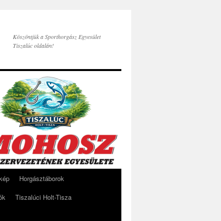
Köszöntjük a Sporthorgász Egyesület
Tiszalúc oldalán!
rkép
Horgásztáborok
ók
Tiszalúci Holt-Tisza