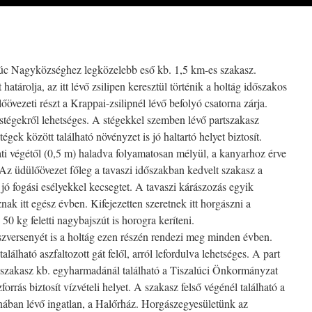
lúc Nagyközséghez legközelebb eső kb. 1,5 km-es szakasz.
atárolja, az itt lévő zsilipen keresztül történik a holtág időszakos
őövezeti részt a Krappai-zsilipnél lévő befolyó csatorna zárja.
i stégekről lehetséges. A stégekkel szemben lévő partszakasz
tégek között található növényzet is jó haltartó helyet biztosít.
ti végétől (0,5 m) haladva folyamatosan mélyül, a kanyarhoz érve
 Az üdülőövezet főleg a tavaszi időszakban kedvelt szakasz a
ó fogási esélyekkel kecsegtet. A tavaszi kárászozás egyik
ak itt egész évben. Kifejezetten szeretnek itt horgászni a
50 kg feletti nagybajszút is horogra keríteni.
versenyét is a holtág ezen részén rendezi meg minden évben.
alálható aszfaltozott gát felől, arról lefordulva lehetséges. A part
 szakasz kb. egyharmadánál található a Tiszalúci Önkormányzat
forrás biztosít vízvételi helyet. A szakasz felső végénél található a
onában lévő ingatlan, a Halőrház. Horgászegyesületünk az