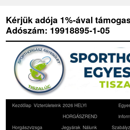
Kérjük adója 1%-ával támoga
Adószám: 19918895-1-05
Kilépés
Kezdőlap
Vízterületeink
2026 HELYI
Egyes
a
HORGÁSZREND
infor
tartalomba
Horgászvizsga
Jegyárak
Nálunk
Szabályz