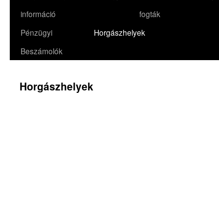
információ
fogták
Pénzügyi
Horgászhelyek
Beszámolók
Horgászhelyek