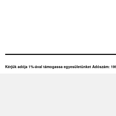
Kérjük adója 1%-ával támogassa egyesületünket Adószám: 19