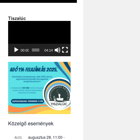
Tiszalúc
Videólejátszó
00:00
04:14
Közelgő események
augusztus 28, 11:00
-
AUG