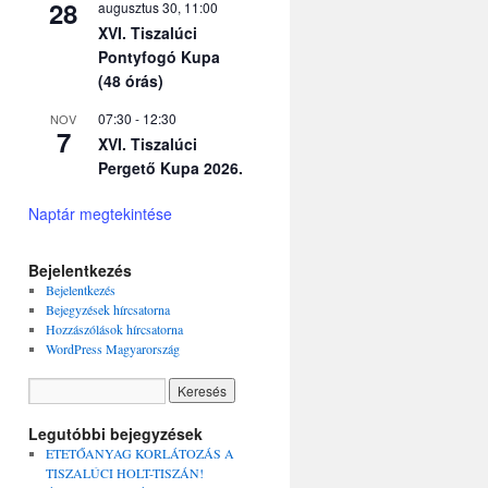
28
augusztus 30, 11:00
XVI. Tiszalúci
Pontyfogó Kupa
(48 órás)
07:30
-
12:30
NOV
7
XVI. Tiszalúci
Pergető Kupa 2026.
Naptár megtekintése
Bejelentkezés
Bejelentkezés
Bejegyzések hírcsatorna
Hozzászólások hírcsatorna
WordPress Magyarország
Legutóbbi bejegyzések
ETETŐANYAG KORLÁTOZÁS A
TISZALÚCI HOLT-TISZÁN!