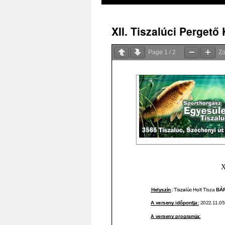
XII. Tiszalúci Pergető
Page
1
/
2
Z