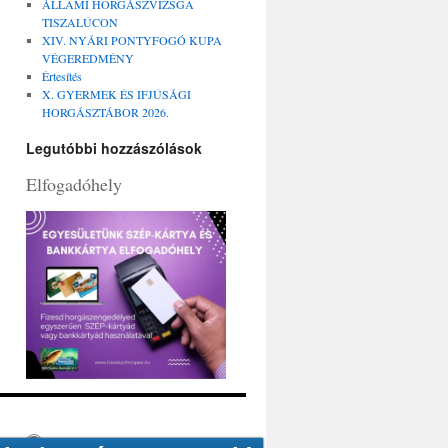
ÁLLAMI HORGÁSZVIZSGA
TISZALÚCON
XIV. NYÁRI PONTYFOGÓ KUPA
VÉGEREDMÉNY
Értesítés
X. GYERMEK ÉS IFJÚSÁGI
HORGÁSZTÁBOR 2026.
Legutóbbi hozzászólások
Elfogadóhely
Köszönjük WordPress!