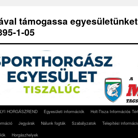
-ával támogassa egyesületünket
95-1-05
ELYI HORGÁSZREND
Egyesületi információk
Holt-Tisza Információs Té
ormáció
Jegyárak
Nálunk fogták
Szabályzatok
Telepítési informáci
lók
Horgászhelyek