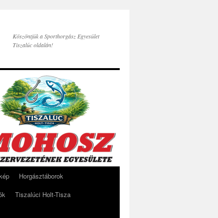
Köszöntjük a Sporthorgász Egyesület
Tiszalúc oldalán!
rkép
Horgásztáborok
ók
Tiszalúci Holt-Tisza