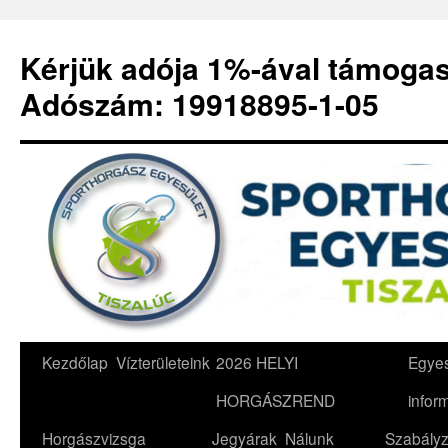
Kérjük adója 1%-ával támoga
Adószám: 19918895-1-05
Kilépés
Kezdőlap
Vízterületeink
2026 HELYI
Egyes
a
HORGÁSZREND
infor
tartalomba
Horgászvizsga
Jegyárak
Nálunk
Szabályz