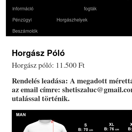
információ
fogták
Pénzügyi
Horgászhelyek
Beszámolók
Horgász Póló
Horgász póló: 11.500 Ft
Rendelés leadása: A megadott mérettá
az email címre: shetiszaluc@gmail.com
utalással történik.