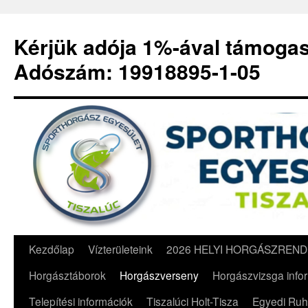
Kérjük adója 1%-ával támoga
Adószám: 19918895-1-05
Kilépés
Kezdőlap
Vízterületeink
2026 HELYI HORGÁSZREND
a
Horgásztáborok
Horgászverseny
Horgászvizsga info
tartalomba
Telepítési információk
Tiszalúci Holt-Tisza
Egyedi Ruh