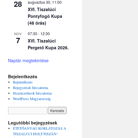
28
augusztus 30, 11:00
XVI. Tiszalúci
Pontyfogó Kupa
(48 órás)
07:30
-
12:30
NOV
7
XVI. Tiszalúci
Pergető Kupa 2026.
Naptár megtekintése
Bejelentkezés
Bejelentkezés
Bejegyzések hírcsatorna
Hozzászólások hírcsatorna
WordPress Magyarország
Legutóbbi bejegyzések
ETETŐANYAG KORLÁTOZÁS A
TISZALÚCI HOLT-TISZÁN!