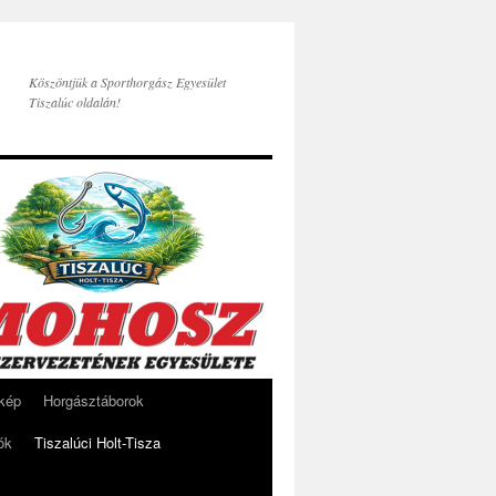
Köszöntjük a Sporthorgász Egyesület
Tiszalúc oldalán!
rkép
Horgásztáborok
ók
Tiszalúci Holt-Tisza