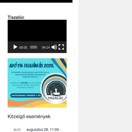
Tiszalúc
Videólejátszó
00:00
04:14
Közelgő események
augusztus 28, 11:00
-
AUG