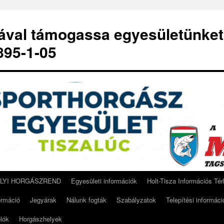
-ával támogassa egyesületünket
95-1-05
ELYI HORGÁSZREND
Egyesületi információk
Holt-Tisza Információs Té
ormáció
Jegyárak
Nálunk fogták
Szabályzatok
Telepítési informáci
lók
Horgászhelyek