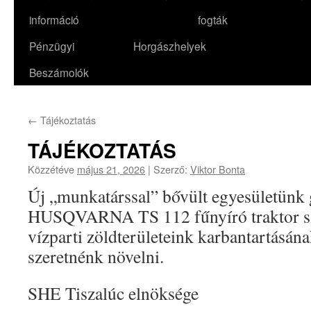
információ
fogták
Pénzügyi
Horgászhelyek
Beszámolók
←
Tájékoztatás
TÁJÉKOZTATÁS
Közzétéve
május 21, 2026
|
Szerző:
Viktor Bonta
Új „munkatárssal” bővült egyesületünk 
HUSQVARNA TS 112 fűnyíró traktor sz
vízparti zöldterületeink karbantartásán
szeretnénk növelni.
SHE Tiszalúc elnöksége