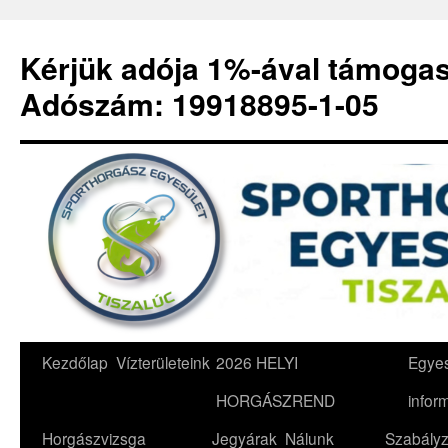
Kérjük adója 1%-ával támoga
Adószám: 19918895-1-05
Kilépés
Kezdőlap
Vízterületeink
2026 HELYI
Egyes
a
HORGÁSZREND
infor
tartalomba
Horgászvizsga
Jegyárak
Nálunk
Szabályz