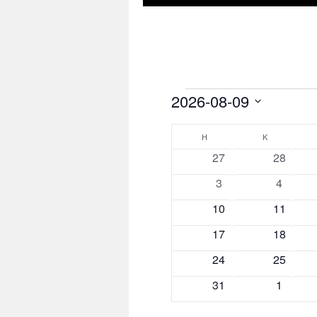
Események
2026-08-09
Dátum
Események
kiválasztása.
H
HÉTFŐ
K
KEDD
0
0
27
28
naptár
események
esemén
0
0
3
4
események
esemén
0
0
10
11
események
esemén
0
0
17
18
események
esemén
0
0
24
25
események
esemén
0
0
31
1
események
esemén