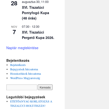
28
augusztus 30, 11:00
XVI. Tiszalúci
Pontyfogó Kupa
(48 órás)
07:30
-
12:30
NOV
7
XVI. Tiszalúci
Pergető Kupa 2026.
Naptár megtekintése
Bejelentkezés
Bejelentkezés
Bejegyzések hírcsatorna
Hozzászólások hírcsatorna
WordPress Magyarország
Legutóbbi bejegyzések
ETETŐANYAG KORLÁTOZÁS A
TISZALÚCI HOLT-TISZÁN!