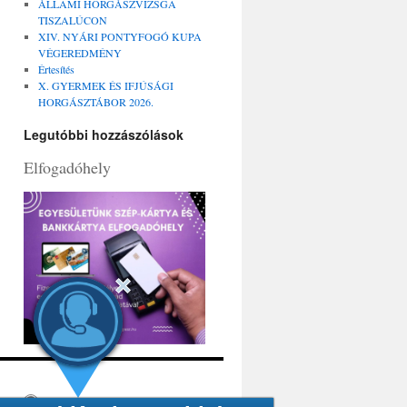
ÁLLAMI HORGÁSZVIZSGA
TISZALÚCON
XIV. NYÁRI PONTYFOGÓ KUPA
VÉGEREDMÉNY
Értesítés
X. GYERMEK ÉS IFJÚSÁGI
HORGÁSZTÁBOR 2026.
Legutóbbi hozzászólások
Elfogadóhely
Köszönjük WordPress!