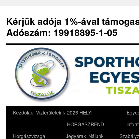
Kérjük adója 1%-ával támoga
Adószám: 19918895-1-05
Kilépés
Kezdőlap
Vízterületeink
2026 HELYI
Egyes
a
HORGÁSZREND
infor
tartalomba
Horgászvizsga
Jegyárak
Nálunk
Szabályz