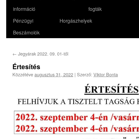
információ
fogták
Pénzügyi
Horgászhelyek
Beszámolók
←
Jegyárak 2022. 09. 01-től
Értesítés
Közzétéve
augusztus 31, 2022
|
Szerző:
Viktor Bonta