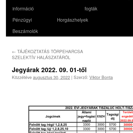
információ
fogták
Pénzügyi
Horgászhelyek
Beszámolók
←
TÁJÉKOZTATÁS TÖRPEHARCSA
SZELEKTÍV HALÁSZATÁRÓL
Jegyárak 2022. 09. 01-től
Közzétéve
augusztus 30, 2022
|
Szerző:
Viktor Bonta