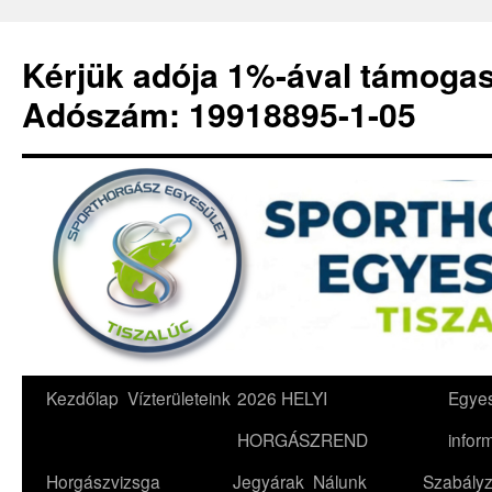
Kérjük adója 1%-ával támoga
Adószám: 19918895-1-05
Kilépés
Kezdőlap
Vízterületeink
2026 HELYI
Egyes
a
HORGÁSZREND
infor
tartalomba
Horgászvizsga
Jegyárak
Nálunk
Szabályz