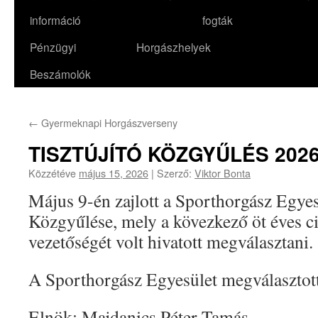
információ
fogták
Pénzügyi
Horgászhelyek
Beszámolók
←
Gyermeknapi Horgászverseny
TISZTÚJÍTÓ KÖZGYŰLÉS 2026
Közzétéve
május 15, 2026
|
Szerző:
Viktor Bonta
Május 9-én zajlott a Sporthorgász Egyes
Közgyűlése, mely a kövezkező öt éves c
vezetőségét volt hivatott megválasztani.
A Sporthorgász Egyesület megválasztott
Elnök: Majdanics Péter Tamás