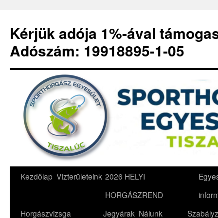
Kérjük adója 1%-ával támoga
Adószám: 19918895-1-05
Kilépés
Kezdőlap
Vízterületeink
2026 HELYI
Egyes
a
HORGÁSZREND
infor
tartalomba
Horgászvizsga
Jegyárak
Nálunk
Szabályz