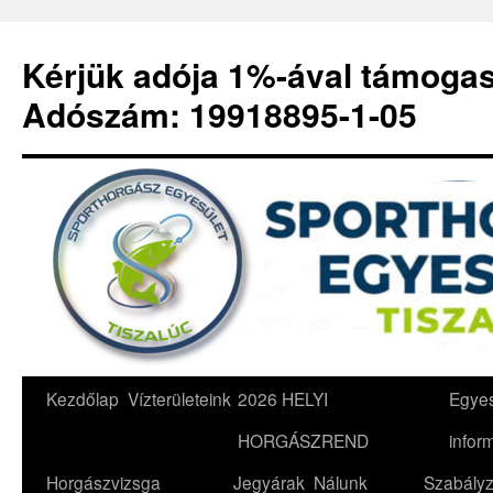
Kérjük adója 1%-ával támoga
Adószám: 19918895-1-05
Kilépés
Kezdőlap
Vízterületeink
2026 HELYI
Egyes
a
HORGÁSZREND
infor
tartalomba
Horgászvizsga
Jegyárak
Nálunk
Szabályz