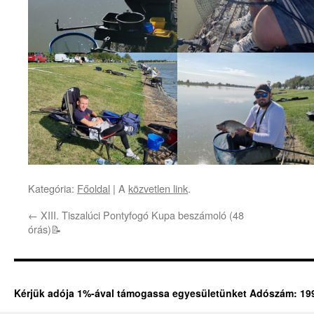
Kategória:
Főoldal
| A
közvetlen link
.
←
XIII. Tiszalúci Pontyfogó Kupa beszámoló (48
órás)📝
Kérjük adója 1%-ával támogassa egyesületünket Adószám: 19