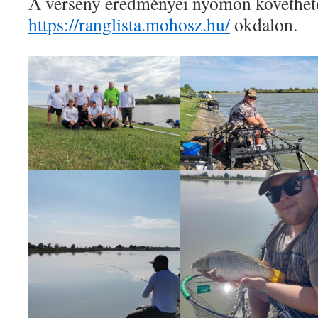
A verseny eredményei nyomon követhet
https://ranglista.mohosz.hu/
okdalon.