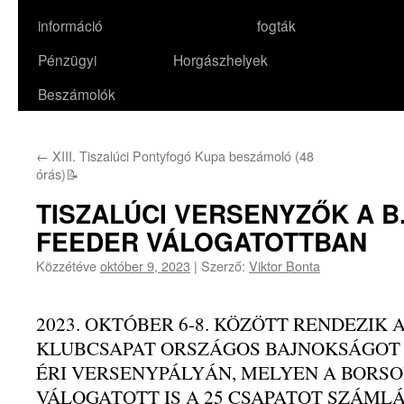
információ
fogták
Pénzügyi
Horgászhelyek
Beszámolók
←
XIII. Tiszalúci Pontyfogó Kupa beszámoló (48
órás)📝
TISZALÚCI VERSENYZŐK A B.
FEEDER VÁLOGATOTTBAN
Közzétéve
október 9, 2023
|
Szerző:
Viktor Bonta
2023. OKTÓBER 6-8. KÖZÖTT RENDEZIK A
KLUBCSAPAT ORSZÁGOS BAJNOKSÁGOT 
ÉRI VERSENYPÁLYÁN, MELYEN A BORS
VÁLOGATOTT IS A 25 CSAPATOT SZÁM