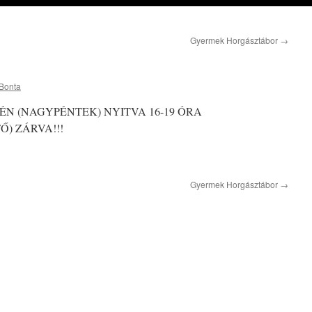
Gyermek Horgásztábor
→
 Bonta
-ÉN (NAGYPÉNTEK) NYITVA 16-19 ÓRA
Ő) ZÁRVA!!!
Gyermek Horgásztábor
→