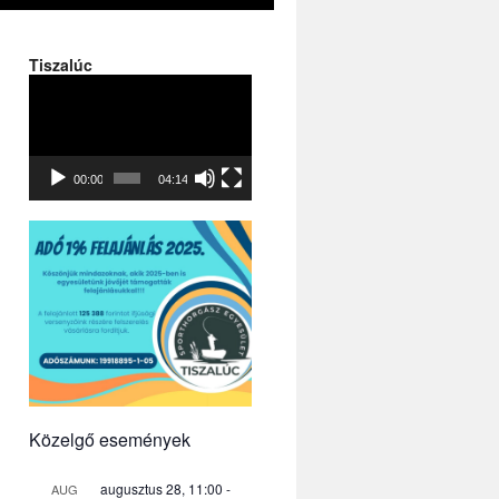
Tiszalúc
Videólejátszó
00:00
04:14
Közelgő események
augusztus 28, 11:00
-
AUG