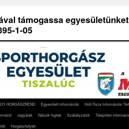
-ával támogassa egyesületünket
95-1-05
ELYI HORGÁSZREND
Egyesületi információk
Holt-Tisza Információs Té
ormáció
Jegyárak
Nálunk fogták
Szabályzatok
Telepítési informáci
lók
Horgászhelyek