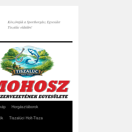
Köszöntjük a Sporthorgász Egyesület
Tiszalúc oldalán!
rkép
Horgásztáborok
ók
Tiszalúci Holt-Tisza