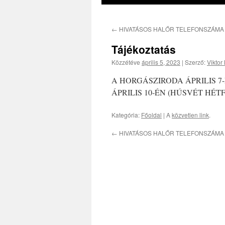
←
HIVATÁSOS HALŐR TELEFONSZÁMA
Tájékoztatás
Közzétéve
április 5, 2023
|
Szerző:
Viktor
A HORGÁSZIRODA ÁPRILIS 7
ÁPRILIS 10-ÉN (HÚSVÉT HÉTF
Kategória:
Főoldal
| A
közvetlen link
.
←
HIVATÁSOS HALŐR TELEFONSZÁMA