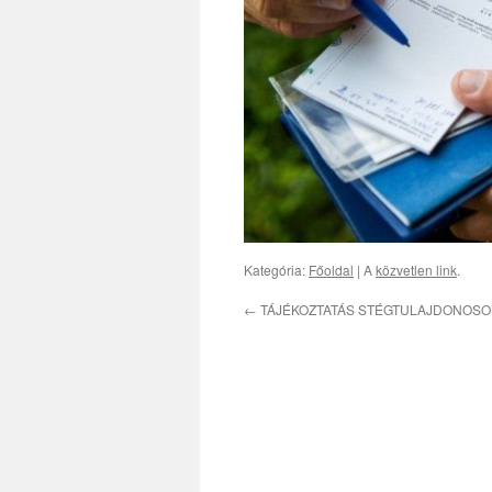
Kategória:
Főoldal
| A
közvetlen link
.
←
TÁJÉKOZTATÁS STÉGTULAJDONOSO