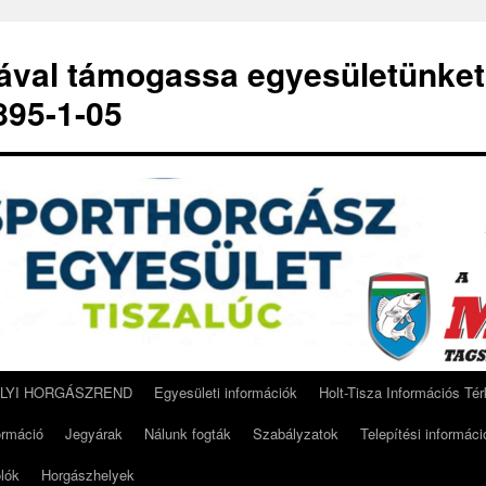
-ával támogassa egyesületünket
95-1-05
ELYI HORGÁSZREND
Egyesületi információk
Holt-Tisza Információs Té
ormáció
Jegyárak
Nálunk fogták
Szabályzatok
Telepítési informáci
lók
Horgászhelyek