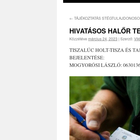
←
TÁJÉKOZTATÁS STÉGTULAJDONOSO
HIVATÁSOS HALŐR 
Közzétéve
március 24, 2023
|
Szerző:
Vik
TISZALÚC HOLT-TISZA ÉS 
BEJELENTÉSE:
MOGYORÓSI LÁSZLÓ: 0630136