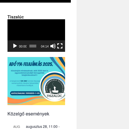
Tiszalúc
Videólejátszó
00:00
04:14
Közelgő események
augusztus 28, 11:00
-
AUG