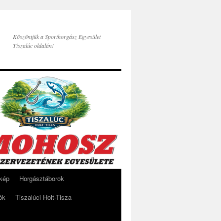
Köszöntjük a Sporthorgász Egyesület
Tiszalúc oldalán!
rkép
Horgásztáborok
ók
Tiszalúci Holt-Tisza