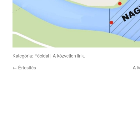
Kategória:
Főoldal
| A
közvetlen link
.
←
Értesítés
A M