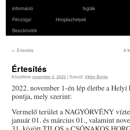
információ
fogták
Pénzügyi
Horgászhelyek
Beszámolók
←
Értesítés
A M
Értesítés
Közzétéve
november 2, 2022
|
Szerző:
Viktor Bonta
2022. november 1-én lép életbe a Helyi
pontja, mely szerint:
Vermelő terület a NAGYÖRVÉNY vízterül
január 01. és március 01., valamint no
31. között TILOS a CSÓNAKOS HOR