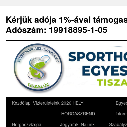
Kérjük adója 1%-ával támoga
Adószám: 19918895-1-05
Kilépés
Kezdőlap
Vízterületeink
2026 HELYI
Egyes
a
HORGÁSZREND
infor
tartalomba
Horgászvizsga
Jegyárak
Nálunk
Szabályz