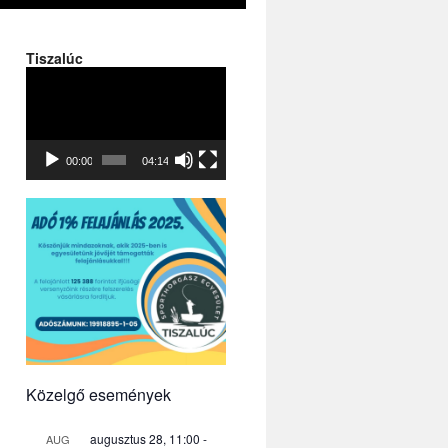
Tiszalúc
Videólejátszó
00:00
04:14
Közelgő események
augusztus 28, 11:00
-
AUG