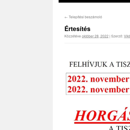
←
Telepítési beszámoló
Értesítés
Közzétéve
október 28, 2022
|
Szerző:
Vik