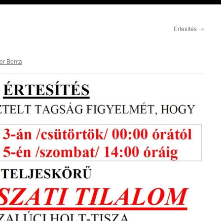
Értesítés
→
tor Bonta