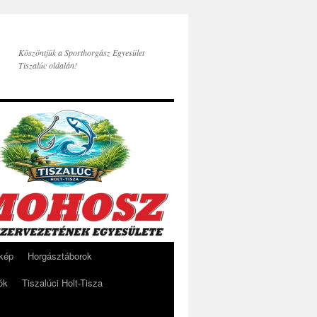
Köszöntjük a Sporthorgász Egyesület
Tiszalúc oldalán!
rkép
Horgásztáborok
ók
Tiszalúci Holt-Tisza