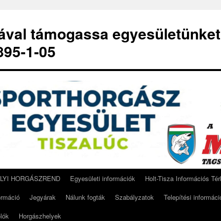
-ával támogassa egyesületünket
95-1-05
ELYI HORGÁSZREND
Egyesületi információk
Holt-Tisza Információs Té
ormáció
Jegyárak
Nálunk fogták
Szabályzatok
Telepítési informáci
lók
Horgászhelyek