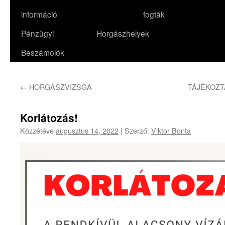
információ
fogták
Pénzügyi
Horgászhelyek
Beszámolók
←
HORGÁSZVIZSGA
TÁJÉKOZT
Korlátozás!
Közzétéve
augusztus 14, 2022
|
Szerző:
Viktor Bonta