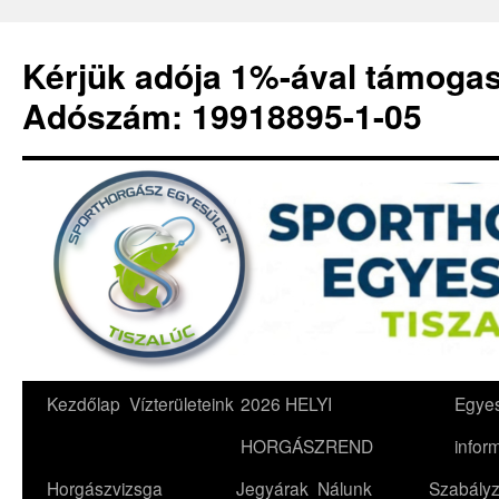
Kérjük adója 1%-ával támoga
Adószám: 19918895-1-05
Kilépés
Kezdőlap
Vízterületeink
2026 HELYI
Egyes
a
HORGÁSZREND
infor
tartalomba
Horgászvizsga
Jegyárak
Nálunk
Szabályz