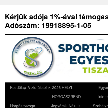
Kérjük adója 1%-ával támoga
Adószám: 19918895-1-05
Kilépés
Kezdőlap
Vízterületeink
2026 HELYI
Egyes
a
HORGÁSZREND
infor
tartalomba
Horgászvizsga
Jegyárak
Nálunk
Szabályz