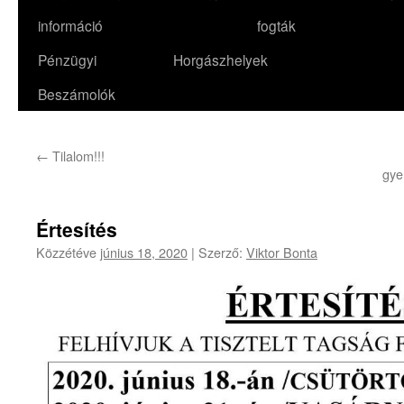
információ
fogták
Pénzügyi
Horgászhelyek
Beszámolók
←
Tilalom!!!
gye
Értesítés
Közzétéve
június 18, 2020
|
Szerző:
Viktor Bonta