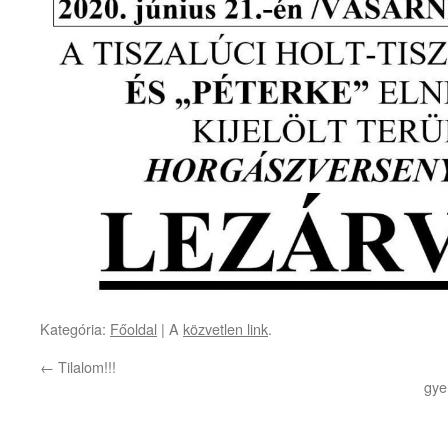
Kategória:
Főoldal
| A
közvetlen link
.
←
Tilalom!!!
gye