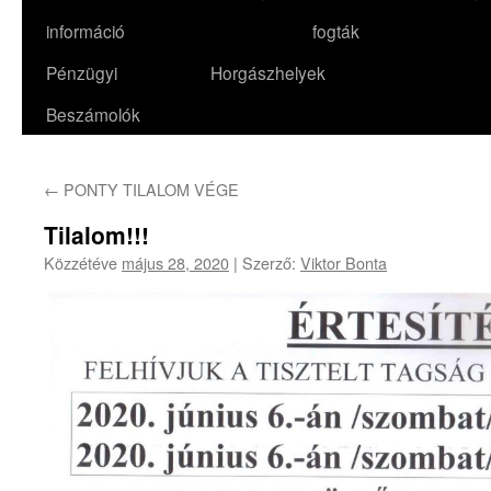
információ
fogták
Pénzügyi
Horgászhelyek
Beszámolók
←
PONTY TILALOM VÉGE
Tilalom!!!
Közzétéve
május 28, 2020
|
Szerző:
Viktor Bonta