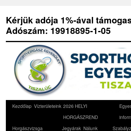
Kérjük adója 1%-ával támoga
Adószám: 19918895-1-05
Kilépés
Kezdőlap
Vízterületeink
2026 HELYI
Egyes
a
HORGÁSZREND
infor
tartalomba
Horgászvizsga
Jegyárak
Nálunk
Szabályz