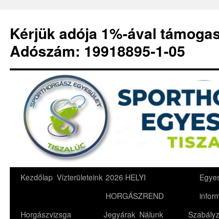
Kérjük adója 1%-ával támoga
Adószám: 19918895-1-05
Kilépés
Kezdőlap
Vízterületeink
2026 HELYI
Egyes
a
HORGÁSZREND
infor
tartalomba
Horgászvizsga
Jegyárak
Nálunk
Szabályz