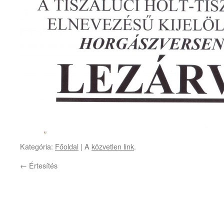
Kategória:
Főoldal
| A
közvetlen link
.
←
Értesítés