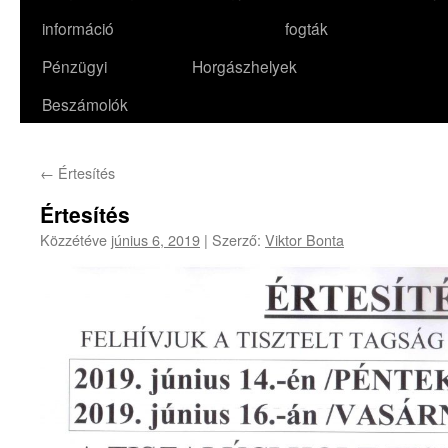
információ
fogták
Pénzügyi
Horgászhelyek
Beszámolók
←
Értesítés
Értesítés
Közzétéve
június 6, 2019
|
Szerző:
Viktor Bonta