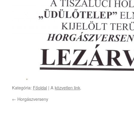
Kategória:
Főoldal
| A
közvetlen link
.
←
Horgászverseny