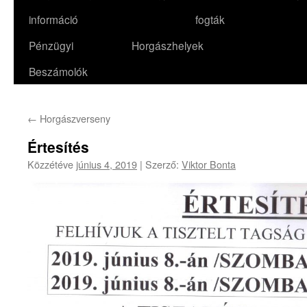
információ
fogták
Pénzügyi
Horgászhelyek
Beszámolók
←
Horgászverseny
Értesítés
Közzétéve
június 4, 2019
|
Szerző:
Viktor Bonta