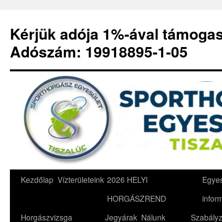
Kérjük adója 1%-ával támoga
Adószám: 19918895-1-05
Kilépés
Kezdőlap
Vízterületeink
2026 HELYI
Egyes
a
HORGÁSZREND
infor
tartalomba
Horgászvizsga
Jegyárak
Nálunk
Szabályz