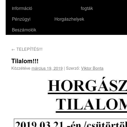
információ
fogták
Pénzügyi
Horgászhelyek
Beszámolók
←
TELEPÍTÉS!!!
Tilalom!!!
Közzétéve
március 19, 2019
|
Szerző:
Viktor Bonta