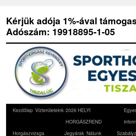
Kérjük adója 1%-ával támoga
Adószám: 19918895-1-05
Kilépés
Kezdőlap
Vízterületeink
2026 HELYI
Egyes
a
HORGÁSZREND
infor
tartalomba
Horgászvizsga
Jegyárak
Nálunk
Szabályz