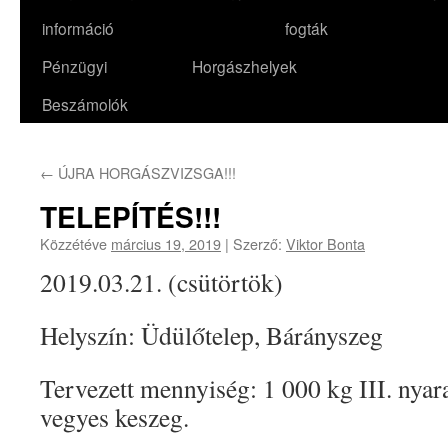
információ
fogták
Pénzügyi
Horgászhelyek
Beszámolók
←
ÚJRA HORGÁSZVIZSGA!!!
TELEPÍTÉS!!!
Közzétéve
március 19, 2019
|
Szerző:
Viktor Bonta
2019.03.21. (csütörtök)
Helyszín: Üdülőtelep, Bárányszeg
Tervezett mennyiség: 1 000 kg III. nyar
vegyes keszeg.