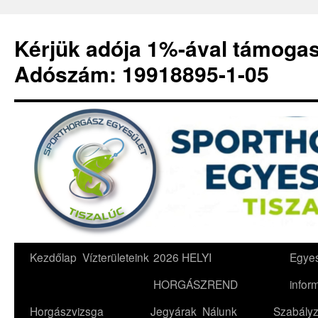
Kérjük adója 1%-ával támoga
Adószám: 19918895-1-05
Kilépés
Kezdőlap
Vízterületeink
2026 HELYI
Egyes
a
HORGÁSZREND
infor
tartalomba
Horgászvizsga
Jegyárak
Nálunk
Szabályz