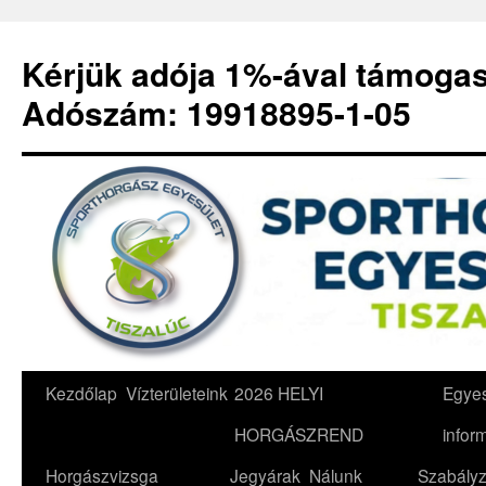
Kérjük adója 1%-ával támoga
Adószám: 19918895-1-05
Kilépés
Kezdőlap
Vízterületeink
2026 HELYI
Egyes
a
HORGÁSZREND
infor
tartalomba
Horgászvizsga
Jegyárak
Nálunk
Szabályz