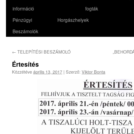
információ
fogták
Pénzügyi
Horgászhelyek
Beszámolók
←
TELEPÍTÉSI BESZÁMOLÓ
„BEHORDÁ
Értesítés
Közzétéve
április 13, 2017
|
Szerző:
Viktor Bonta