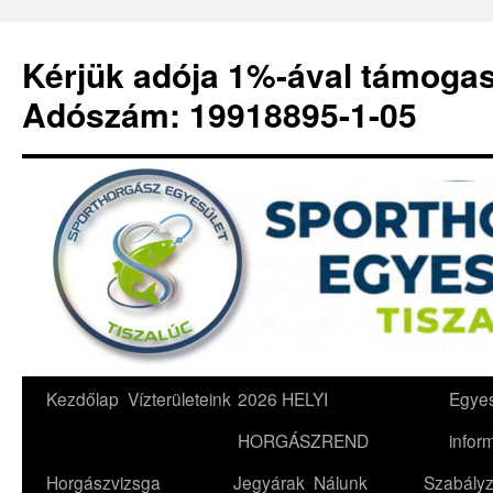
Kérjük adója 1%-ával támoga
Adószám: 19918895-1-05
Kilépés
Kezdőlap
Vízterületeink
2026 HELYI
Egyes
a
HORGÁSZREND
infor
tartalomba
Horgászvizsga
Jegyárak
Nálunk
Szabályz