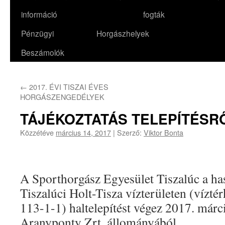
információ
fogták
Pénzügyi
Horgászhelyek
Beszámolók
←
2017. ÉVI TISZAI ÉVES
HORGÁSZENGEDÉLYEK
TÁJÉKOZTATÁS TELEPÍTÉSRŐ
Közzétéve
március 14, 2017
|
Szerző:
Viktor Bonta
A Sporthorgász Egyesület Tiszalúc a ha
Tiszalúci Holt-Tisza vízterületen (vízté
113-1-1) haltelepítést végez 2017. márci
Aranyponty Zrt. állományából.