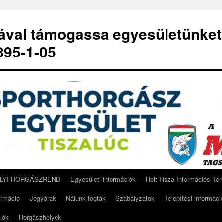
-ával támogassa egyesületünket
95-1-05
ELYI HORGÁSZREND
Egyesületi információk
Holt-Tisza Információs Té
ormáció
Jegyárak
Nálunk fogták
Szabályzatok
Telepítési informáci
lók
Horgászhelyek