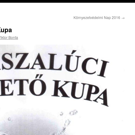
Környezetvédelmi Nap 2016
→
Kupa
iktor Bonta