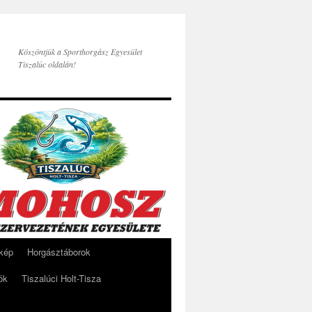
Köszöntjük a Sporthorgász Egyesület
Tiszalúc oldalán!
rkép
Horgásztáborok
ók
Tiszalúci Holt-Tisza