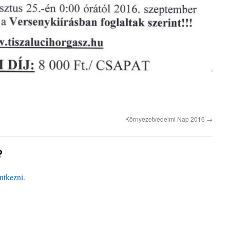
Környezetvédelmi Nap 2016
→
?
entkezni
.