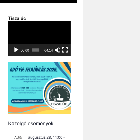
Tiszalúc
Videólejátszó
00:00
04:14
Közelgő események
augusztus 28, 11:00
-
AUG