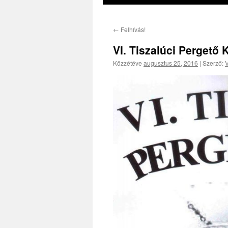
←
Felhívás!
VI. Tiszalúci Pergető 
Közzétéve
augusztus 25, 2016
|
Szerző:
V