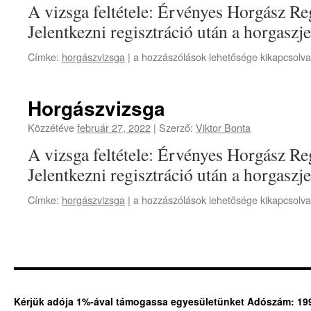
A vizsga feltétele: Érvényes Horgász Re
Jelentkezni regisztráció után a horgaszj
Horgászvizsga
Címke:
horgászvizsga
|
a hozzászólások lehetősége kikapcsolva
bejegyzéshez
Horgászvizsga
Közzétéve
február 27, 2022
|
Szerző:
Viktor Bonta
A vizsga feltétele: Érvényes Horgász Re
Jelentkezni regisztráció után a horgaszj
Horgászvizsga
Címke:
horgászvizsga
|
a hozzászólások lehetősége kikapcsolva
bejegyzéshez
Kérjük adója 1%-ával támogassa egyesületünket Adószám: 19