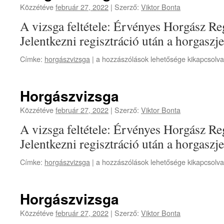
Közzétéve
február 27, 2022
|
Szerző:
Viktor Bonta
A vizsga feltétele: Érvényes Horgász Re
Jelentkezni regisztráció után a horgaszj
Horgászvizsga
Címke:
horgászvizsga
|
a hozzászólások lehetősége kikapcsolva
bejegyzéshez
Horgászvizsga
Közzétéve
február 27, 2022
|
Szerző:
Viktor Bonta
A vizsga feltétele: Érvényes Horgász Re
Jelentkezni regisztráció után a horgaszj
Horgászvizsga
Címke:
horgászvizsga
|
a hozzászólások lehetősége kikapcsolva
bejegyzéshez
Horgászvizsga
Közzétéve
február 27, 2022
|
Szerző:
Viktor Bonta