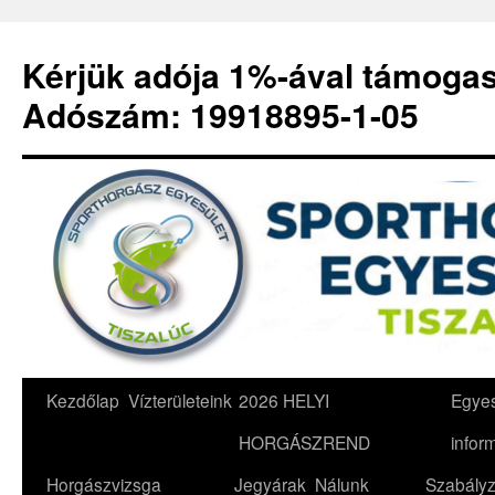
Kérjük adója 1%-ával támoga
Adószám: 19918895-1-05
Kilépés
Kezdőlap
Vízterületeink
2026 HELYI
Egyes
a
HORGÁSZREND
infor
tartalomba
Horgászvizsga
Jegyárak
Nálunk
Szabályz