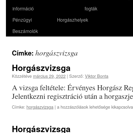
információ
fogták
Pénzügyi
Horgászhelyek
Beszámolók
horgászvizsga
Címke:
Horgászvizsga
Közzétéve
március 29, 2022
|
Szerző:
Viktor Bonta
A vizsga feltétele: Érvényes Horgász Re
Jelentkezni regisztráció után a horgaszj
Horgászvizsga
Címke:
horgászvizsga
|
a hozzászólások lehetősége kikapcsolva
bejegyzéshez
Horgászvizsga