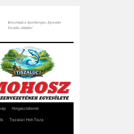
Köszöntjük a Sporthorgász Egyesület
Tiszalúc oldalán!
rkép
Horgásztáborok
ók
Tiszalúci Holt-Tisza