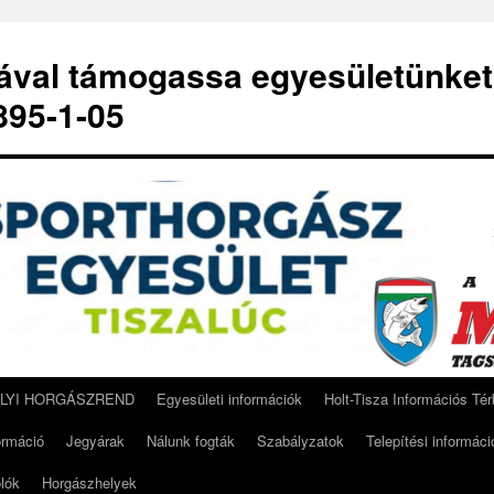
-ával támogassa egyesületünket
95-1-05
ELYI HORGÁSZREND
Egyesületi információk
Holt-Tisza Információs Té
ormáció
Jegyárak
Nálunk fogták
Szabályzatok
Telepítési informáci
lók
Horgászhelyek