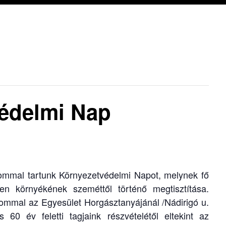
édelmi Nap
ommal tartunk Környezetvédelmi Napot, melynek fő
len környékének szeméttől történő megtisztítása.
mmal az Egyesület Horgásztanyájánál /Nádirigó u.
 60 év feletti tagjaink részvételétől eltekint az