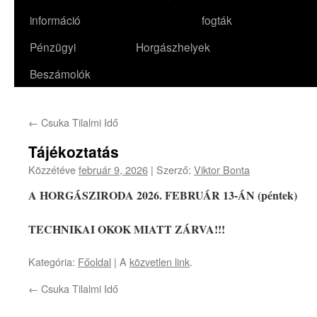
információ
fogták
Pénzügyi
Horgászhelyek
Beszámolók
←
Csuka Tilalmi Idő
Tájékoztatás
Közzétéve
február 9, 2026
|
Szerző:
Viktor Bonta
A HORGÁSZIRODA 2026. FEBRUÁR 13-ÁN (péntek)
TECHNIKAI OKOK MIATT ZÁRVA!!!
Kategória:
Főoldal
| A
közvetlen link
.
←
Csuka Tilalmi Idő