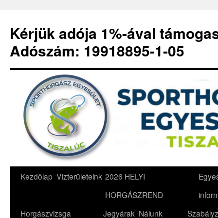
Kérjük adója 1%-ával támoga
Adószám: 19918895-1-05
Kilépés
Kezdőlap
Vízterületeink
2026 HELYI
Egyes
a
HORGÁSZREND
infor
tartalomba
Horgászvizsga
Jegyárak
Nálunk
Szabályz