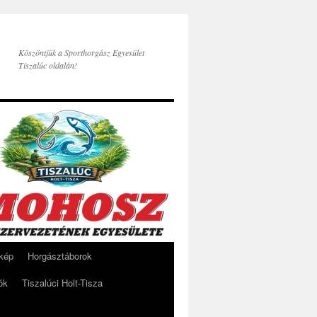
Köszöntjük a Sporthorgász Egyesület
Tiszalúc oldalán!
rkép
Horgásztáborok
ók
Tiszalúci Holt-Tisza