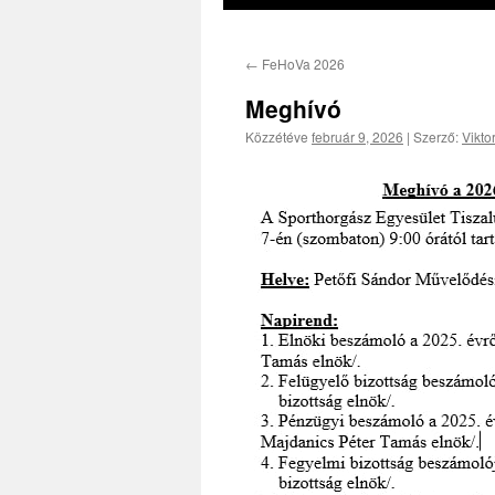
←
FeHoVa 2026
Meghívó
Közzétéve
február 9, 2026
|
Szerző:
Vikto