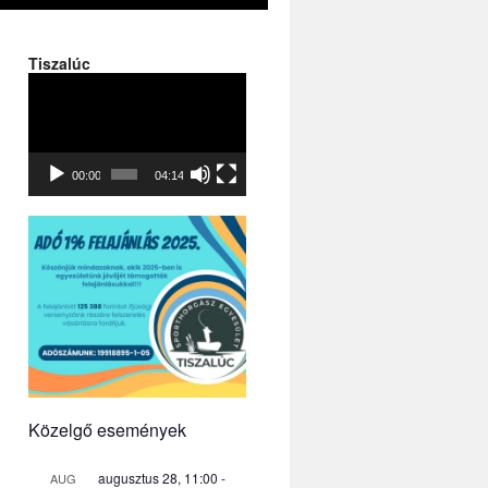
Tiszalúc
Videólejátszó
00:00
04:14
Közelgő események
augusztus 28, 11:00
-
AUG