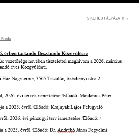
SIKERES PÁLYÁZAT!!
→
r Bonta