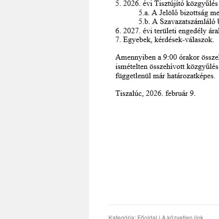
Kategória:
Főoldal
| A
közvetlen link
.