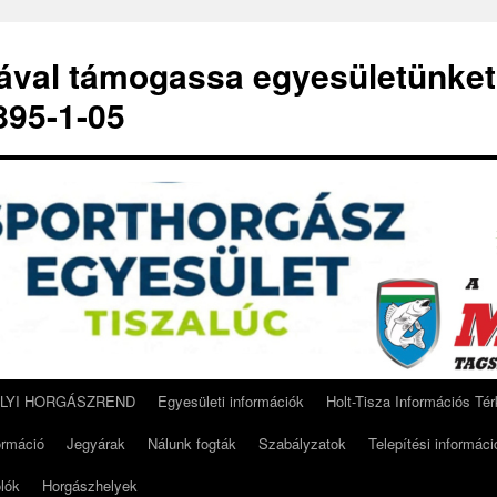
-ával támogassa egyesületünket
95-1-05
ELYI HORGÁSZREND
Egyesületi információk
Holt-Tisza Információs Té
ormáció
Jegyárak
Nálunk fogták
Szabályzatok
Telepítési informáci
lók
Horgászhelyek