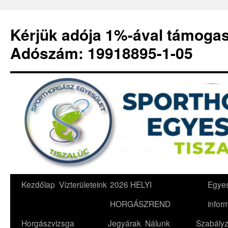
Kérjük adója 1%-ával támoga
Adószám: 19918895-1-05
Kilépés
Kezdőlap
Vízterületeink
2026 HELYI
Egyes
a
HORGÁSZREND
infor
tartalomba
Horgászvizsga
Jegyárak
Nálunk
Szabályz