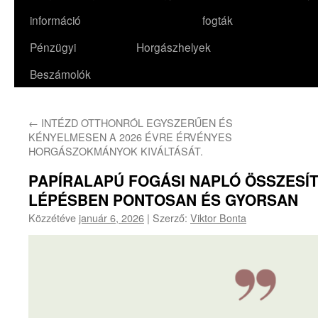
információ
fogták
Pénzügyi
Horgászhelyek
Beszámolók
←
INTÉZD OTTHONRÓL EGYSZERŰEN ÉS
KÉNYELMESEN A 2026 ÉVRE ÉRVÉNYES
HORGÁSZOKMÁNYOK KIVÁLTÁSÁT.
PAPÍRALAPÚ FOGÁSI NAPLÓ ÖSSZESÍ
LÉPÉSBEN PONTOSAN ÉS GYORSAN
Közzétéve
január 6, 2026
|
Szerző:
Viktor Bonta