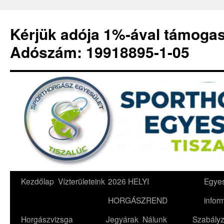
Kérjük adója 1%-ával támoga
Adószám: 19918895-1-05
Kilépés
Kezdőlap
Vízterületeink
2026 HELYI
Egyes
a
HORGÁSZREND
infor
tartalomba
Horgászvizsga
Jegyárak
Nálunk
Szabályz