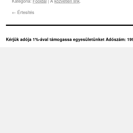
Kategória:
Főoldal
| A
közvetlen link
.
←
Értesítés
Kérjük adója 1%-ával támogassa egyesületünket Adószám: 19