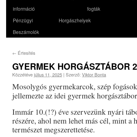
információ
fogták
Pénzügyi
Horgászhelyek
Beszámolók
←
Értesítés
GYERMEK HORGÁSZTÁBOR 2
Közzétéve
július 11, 2025
|
Szerző:
Viktor Bonta
Mosolygós gyermekarcok, szép fogások, 
jellemezte az idei gyermek horgásztábo
Immár 10.(!?) éve szervezünk nyári tábo
részére, ahol nem lehet más cél, mint a 
természet megszerettetése.