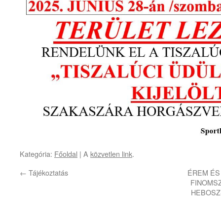
Kategória:
Főoldal
| A
közvetlen link
.
←
Tájékoztatás
ÉREM ÉS
FINOMS
HEBOSZ