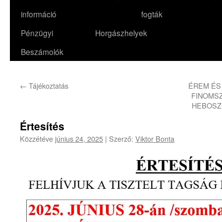
információ
fogták
Pénzügyi
Horgászhelyek
Beszámolók
←
Tájékoztatás
ÉREM ÉS
FINOMS
HEBOSZ
Értesítés
Közzétéve
június 24, 2025
|
Szerző:
Viktor Bonta