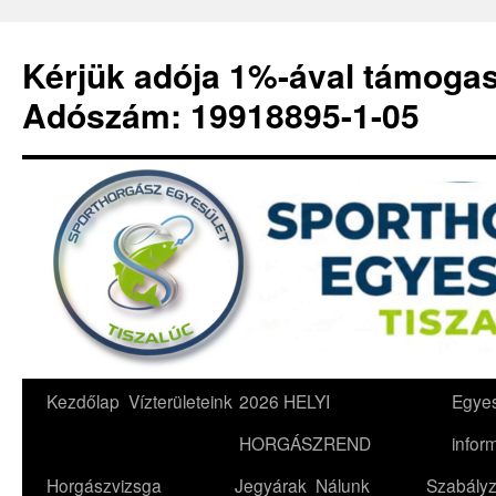
Kérjük adója 1%-ával támoga
Adószám: 19918895-1-05
Kilépés
Kezdőlap
Vízterületeink
2026 HELYI
Egyes
a
HORGÁSZREND
infor
tartalomba
Horgászvizsga
Jegyárak
Nálunk
Szabályz