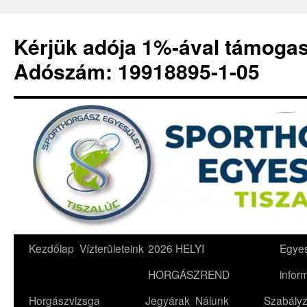
Kérjük adója 1%-ával támoga
Adószám: 19918895-1-05
Kilépés
Kezdőlap
Vízterületeink
2026 HELYI
Egyes
a
HORGÁSZREND
infor
tartalomba
Horgászvizsga
Jegyárak
Nálunk
Szabályz