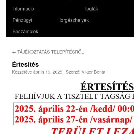
információ
fogták
Pénzügyi
Horgászhelyek
Beszámolók
←
TÁJÉKOZTATÁS TELEPÍTÉSRŐL
Értesítés
Közzétéve
április 19, 2025
|
Szerző:
Viktor Bonta