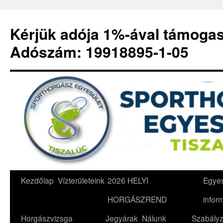
Kérjük adója 1%-ával támoga
Adószám: 19918895-1-05
Kilépés
Kezdőlap
Vízterületeink
2026 HELYI
Egyes
a
HORGÁSZREND
infor
tartalomba
Horgászvizsga
Jegyárak
Nálunk
Szabályz