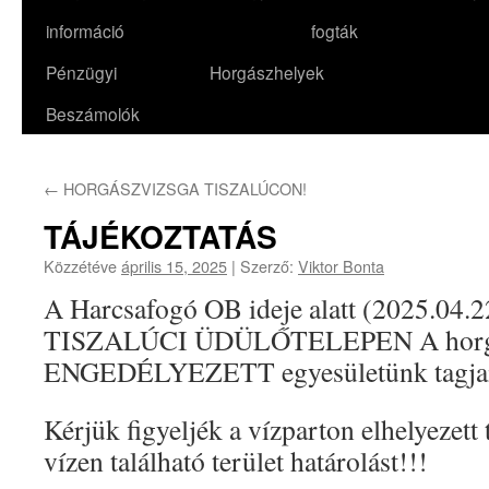
információ
fogták
Pénzügyi
Horgászhelyek
Beszámolók
←
HORGÁSZVIZSGA TISZALÚCON!
TÁJÉKOZTATÁS
Közzétéve
április 15, 2025
|
Szerző:
Viktor Bonta
A Harcsafogó OB ideje alatt (2025.04.2
TISZALÚCI ÜDÜLŐTELEPEN A horg
ENGEDÉLYEZETT egyesületünk tagjai 
Kérjük figyeljék a vízparton elhelyezett t
vízen található terület határolást!!!