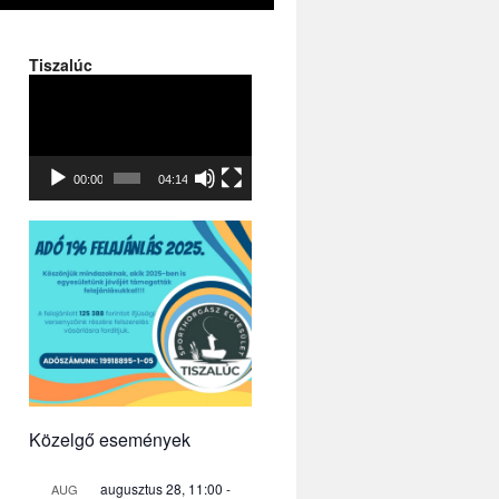
Tiszalúc
Videólejátszó
00:00
04:14
Közelgő események
augusztus 28, 11:00
-
AUG