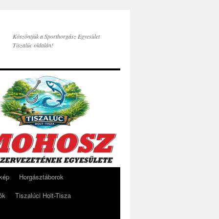
Köszöntjük a Sporthorgász Egyesület
Tiszalúc oldalán!
rkép
Horgásztáborok
ók
Tiszalúci Holt-Tisza