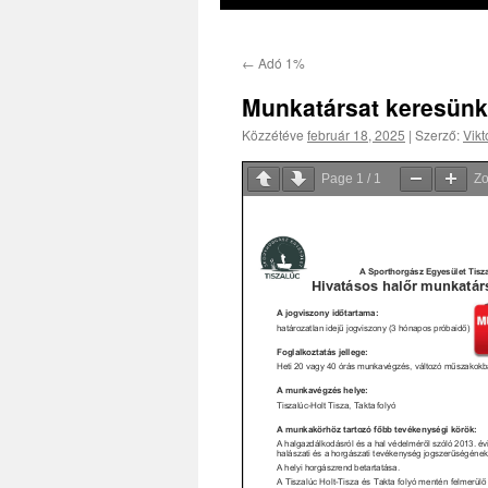
←
Adó 1%
Munkatársat keresünk
Közzétéve
február 18, 2025
|
Szerző:
Vikt
Page
1
/
1
Z