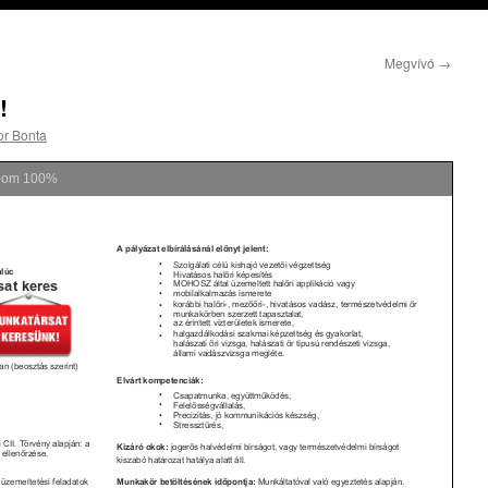
Megvívó
→
!
or Bonta
oom
100%