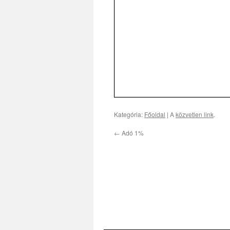
Kategória:
Főoldal
| A
közvetlen link
.
←
Adó 1%