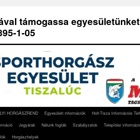
-ával támogassa egyesületünket
95-1-05
ELYI HORGÁSZREND
Egyesületi információk
Holt-Tisza Információs Té
ormáció
Jegyárak
Nálunk fogták
Szabályzatok
Telepítési informáci
lók
Horgászhelyek