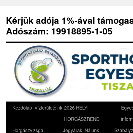
Kérjük adója 1%-ával támoga
Adószám: 19918895-1-05
Kilépés
Kezdőlap
Vízterületeink
2026 HELYI
Egyes
a
HORGÁSZREND
infor
tartalomba
Horgászvizsga
Jegyárak
Nálunk
Szabályz