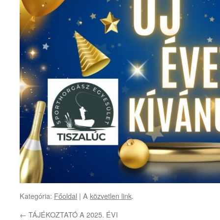
Kategória:
Főoldal
| A
közvetlen link
.
←
TÁJÉKOZTATÓ A 2025. ÉVI