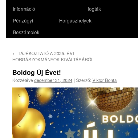
információ
fogták
Pénzügyi
Horgászhelyek
Beszámolók
←
TÁJÉKOZTATÓ A 2025. ÉVI
HORGÁSZOKMÁNYOK KIVÁLTÁSÁRÓL
Boldog Új Évet!
Közzétéve
december 31, 2024
|
Szerző:
Viktor Bonta