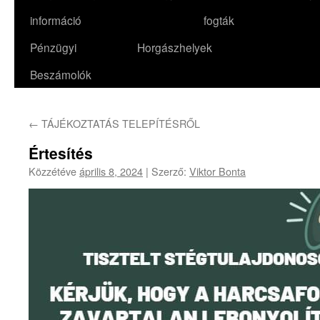
információ
fogták
Pénzügyi
Horgászhelyek
Beszámolók
←
TÁJÉKOZTATÁS TELEPÍTÉSRŐL
Értesítés
Közzétéve
április 8, 2024
|
Szerző:
Viktor Bonta