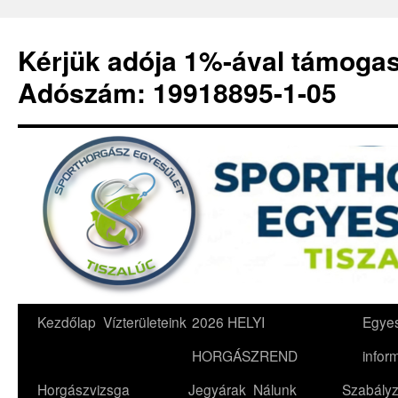
Kérjük adója 1%-ával támoga
Adószám: 19918895-1-05
Kilépés
Kezdőlap
Vízterületeink
2026 HELYI
Egyes
a
HORGÁSZREND
infor
tartalomba
Horgászvizsga
Jegyárak
Nálunk
Szabályz