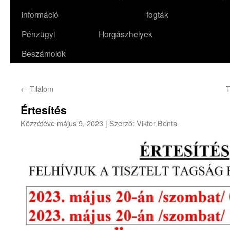
információ
fogták
Pénzügyi
Horgászhelyek
Beszámolók
←
Tilalom
Értesítés
Közzétéve
május 9, 2023
|
Szerző:
Viktor Bonta