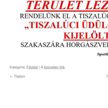
Kategória:
Főoldal
| A
közvetlen link
.
←
Tilalom