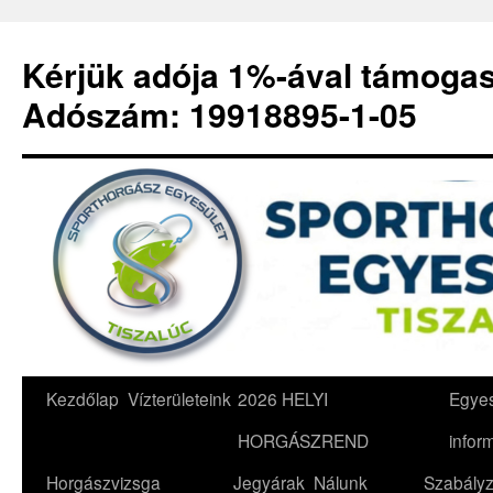
Kérjük adója 1%-ával támoga
Adószám: 19918895-1-05
Kilépés
Kezdőlap
Vízterületeink
2026 HELYI
Egyes
a
HORGÁSZREND
infor
tartalomba
Horgászvizsga
Jegyárak
Nálunk
Szabályz