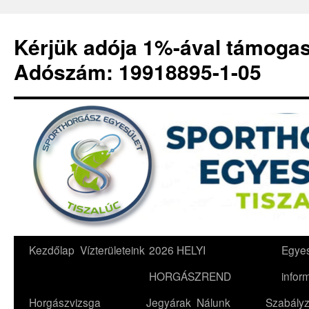
Kérjük adója 1%-ával támoga
Adószám: 19918895-1-05
Kilépés
Kezdőlap
Vízterületeink
2026 HELYI
Egyes
a
HORGÁSZREND
infor
tartalomba
Horgászvizsga
Jegyárak
Nálunk
Szabályz