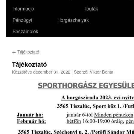
információ
fogták
Pénzügyi
Horgászhelyek
Beszámolók
←
Tájékoztató
Tájékoztató
Közzétéve
december 31, 2022
|
Szerző:
Viktor Bonta