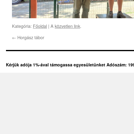
Kategória:
Főoldal
| A
közvetlen link
.
←
Horgász tábor
Kérjük adója 1%-ával támogassa egyesületünket Adószám: 19