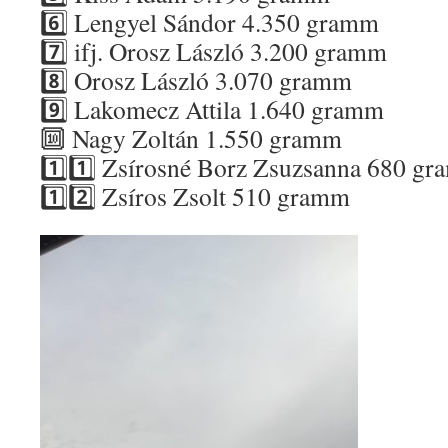
6️⃣ Lengyel Sándor 4.350 gramm
7️⃣ ifj. Orosz László 3.200 gramm
8️⃣ Orosz László 3.070 gramm
9️⃣ Lakomecz Attila 1.640 gramm
🔟 Nagy Zoltán 1.550 gramm
1️⃣1️⃣ Zsírosné Borz Zsuzsanna 680 g
1️⃣2️⃣ Zsíros Zsolt 510 gramm