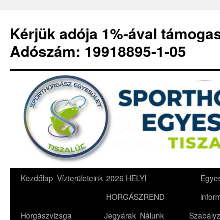
Kérjük adója 1%-ával támoga
Adószám: 19918895-1-05
Kilépés
Kezdőlap
Vízterületeink
2026 HELYI
Egyes
a
HORGÁSZREND
infor
tartalomba
Horgászvizsga
Jegyárak
Nálunk
Szabályz