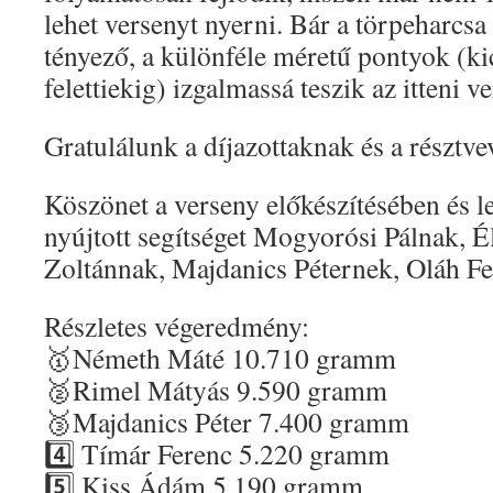
lehet versenyt nyerni. Bár a törpeharcs
tényező, a különféle méretű pontyok (ki
felettiekig) izgalmassá teszik az itteni v
Gratulálunk a díjazottaknak és a résztv
Köszönet a verseny előkészítésében és l
nyújtott segítséget Mogyorósi Pálnak, É
Zoltánnak, Majdanics Péternek, Oláh F
Részletes végeredmény:
🥇Németh Máté 10.710 gramm
🥈Rimel Mátyás 9.590 gramm
🥉Majdanics Péter 7.400 gramm
4️⃣ Tímár Ferenc 5.220 gramm
5️⃣ Kiss Ádám 5.190 gramm