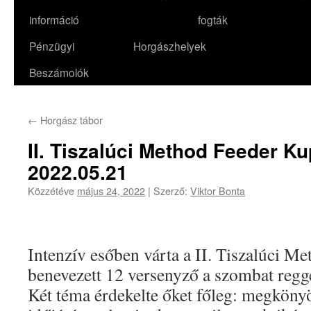
információ
fogták
Pénzügyi
Horgászhelyek
Beszámolók
←
Horgász tábor
II. Tiszalúci Method Feeder 
2022.05.21
Közzétéve
május 24, 2022
|
Szerző:
Viktor Bonta
Intenzív esőben várta a II. Tiszalúci M
benevezett 12 versenyző a szombat reggel
Két téma érdekelte őket főleg: megkönyö