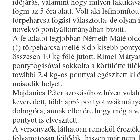
időjárás, valamint hogy milyen taktikáva
fogni az 5 óra alatt. Volt aki lefinomítot
törpeharcsa fogást választotta, de olyan 
növekvő pontyállományában bízott.
A feladatot legjobban Németh Máté oldo
(!) törpeharcsa mellé 8 db kisebb pontyo
összesen 10 kg fölé jutott. Rimel Mátyás
pontyfogásával sokkolta a körülötte ülő
további 2,4 kg-os ponttyal egészített ki 
második helyet.
Majdanics Péter szokásához híven valah
keveredett, több apró pontyot zsákmányo
dobogóra, annak ellenére hogy még a ve
pontyot is elveszített.
A versenyzők láthatóan remekül érezték 
folyamatosan fejlődik, hiszen már nem 