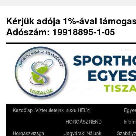
Kérjük adója 1%-ával támoga
Adószám: 19918895-1-05
Kilépés
Kezdőlap
Vízterületeink
2026 HELYI
Egyes
a
HORGÁSZREND
infor
tartalomba
Horgászvizsga
Jegyárak
Nálunk
Szabályz