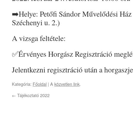
➡️Helye: Petőfi Sándor Művelődési Ház 
Széchenyi u. 2.)
A vizsga feltétele:
✅Érvényes Horgász Regisztráció meglét
Jelentkezni regisztráció után a horgaszj
Kategória:
Főoldal
| A
közvetlen link
.
←
Tájékoztató 2022