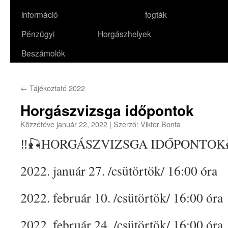
információ
fogták
Pénzügyi
Horgászhelyek
Beszámolók
←
Tájékoztató 2022
Horgászvizsga időpontok
Közzétéve
január 22, 2022
|
Szerző:
Viktor Bonta
‼️🎣HORGÁSZVIZSGA IDŐPONTOK
2022. január 27. /csütörtök/ 16:00 óra
2022. február 10. /csütörtök/ 16:00 óra
2022. február 24. /csütörtök/ 16:00 óra