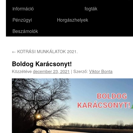
információ
fogták
Pénzügyi
Horgászhelyek
Beszámolók
←
KOTRÁSI MUNKÁLATOK 2021.
Boldog Karácsonyt!
Közzétéve
december 23, 2021
|
Szerző:
Viktor Bonta