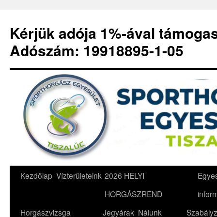
Kérjük adója 1%-ával támoga
Adószám: 19918895-1-05
Kilépés
Kezdőlap
Vízterületeink
2026 HELYI
Egyes
a
HORGÁSZREND
infor
tartalomba
Horgászvizsga
Jegyárak
Nálunk
Szabályz