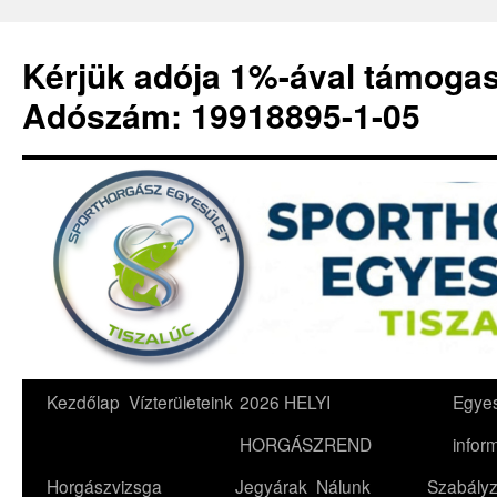
Kérjük adója 1%-ával támoga
Adószám: 19918895-1-05
Kilépés
Kezdőlap
Vízterületeink
2026 HELYI
Egyes
a
HORGÁSZREND
infor
tartalomba
Horgászvizsga
Jegyárak
Nálunk
Szabályz