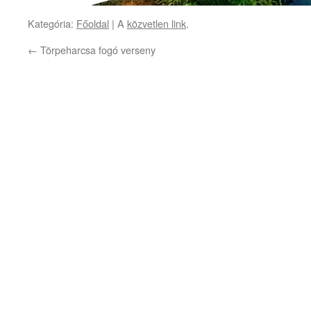
Kategória:
Főoldal
| A
közvetlen link
.
←
Törpeharcsa fogó verseny