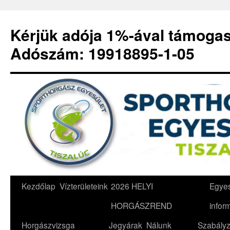
Kérjük adója 1%-ával támoga
Adószám: 19918895-1-05
Kilépés
Kezdőlap
Vízterületeink
2026 HELYI
Egyes
a
HORGÁSZREND
infor
tartalomba
Horgászvizsga
Jegyárak
Nálunk
Szabályz