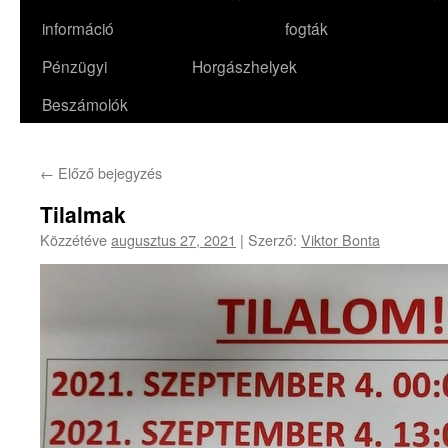
információ
fogták
Pénzügyi
Horgászhelyek
Beszámolók
←
Előző bejegyzés
Tilalmak
Közzétéve
augusztus 27, 2021
|
Szerző:
Viktor Bonta