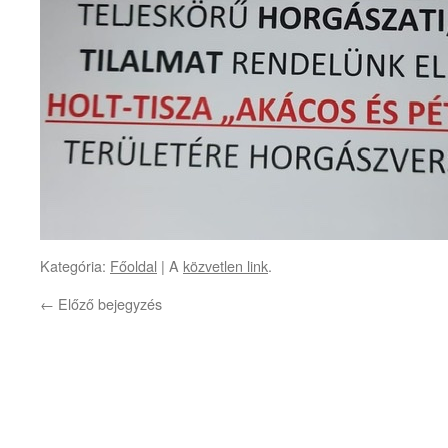
Kategória:
Főoldal
| A
közvetlen link
.
←
Előző bejegyzés