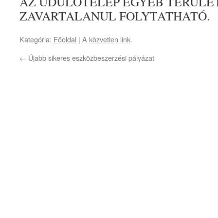
AZ ÜDÜLŐTELEP EGYÉB TERÜLE
ZAVARTALANUL FOLYTATHATÓ.
Kategória:
Főoldal
| A
közvetlen link
.
←
Újabb sikeres eszközbeszerzési pályázat