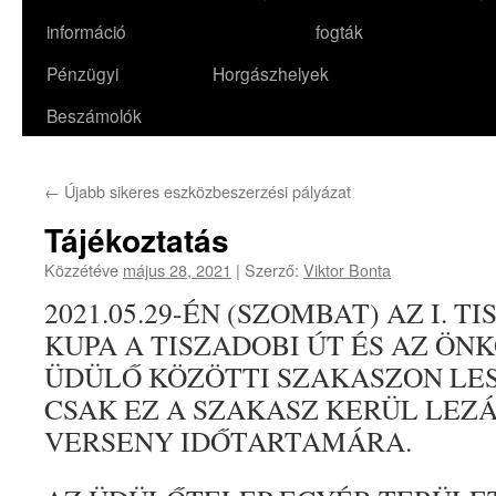
információ
fogták
Pénzügyi
Horgászhelyek
Beszámolók
←
Újabb sikeres eszközbeszerzési pályázat
Tájékoztatás
Közzétéve
május 28, 2021
|
Szerző:
Viktor Bonta
2021.05.29-ÉN (SZOMBAT) AZ I. T
KUPA A TISZADOBI ÚT ÉS AZ Ö
ÜDÜLŐ KÖZÖTTI SZAKASZON LE
CSAK EZ A SZAKASZ KERÜL LEZ
VERSENY IDŐTARTAMÁRA.