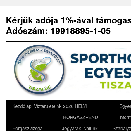
Kérjük adója 1%-ával támoga
Adószám: 19918895-1-05
Kilépés
Kezdőlap
Vízterületeink
2026 HELYI
Egyes
a
HORGÁSZREND
infor
tartalomba
Horgászvizsga
Jegyárak
Nálunk
Szabályz